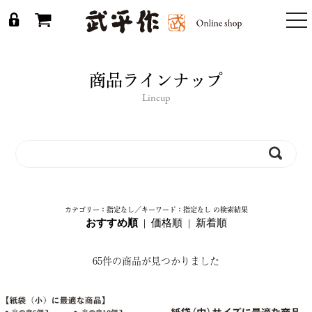
togg
nav
商品ラインナップ
Lineup
カテゴリー：指定なし／キーワード：指定なし の検索結果
おすすめ順
|
価格順
|
新着順
65件の商品が見つかりました