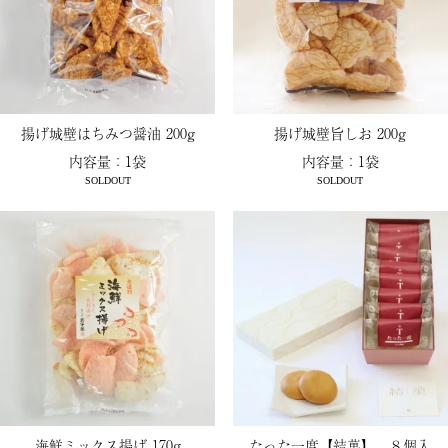
揚げ城壁はちみつ醤油 200g
揚げ城壁旨しお 200g
内容量：1袋
内容量：1袋
SOLDOUT
SOLDOUT
海鮮ミックス揚げ 170g
たった一度【結菓】 ８個入