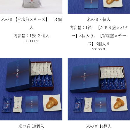
米の音【旨塩煎×チーズ】 ３個
米の音 6個入
入
内容量：1箱 【たまり煎×バタ
内容量：1袋 ３個入
ー】3個入り、【旨塩煎×チー
SOLDOUT
ズ】3個入り
SOLDOUT
米の音 10個入
米の音 14個入