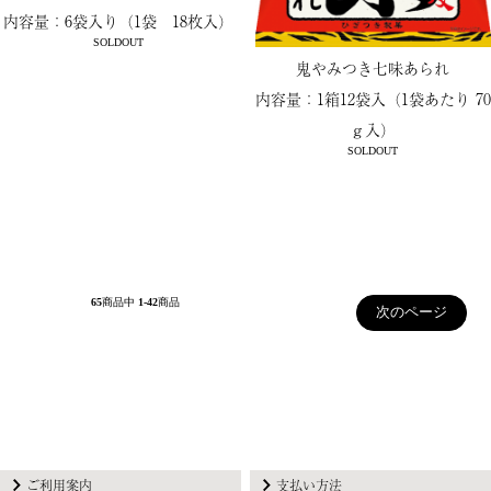
内容量：6袋入り（1袋 18枚入）
SOLDOUT
鬼やみつき七味あられ
内容量：1箱12袋入（1袋あたり 70
ｇ入）
SOLDOUT
65
商品中
1-42
商品
次のページ
ご利用案内
支払い方法