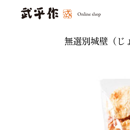
無選別城壁（じょ