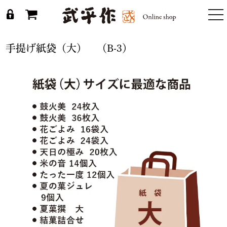
togg
nav
手提げ紙袋（大） （B-3）