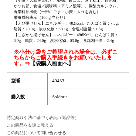
（小麦・大豆を含む）、砂糖、白ごま、煮干粉末、青さ粉、
かつお節、食塩／調味料（アミノ酸等）、炭酸カルシウム、
香辛料抽出物（一部にごま・小麦・大豆を含む）
栄養成分表示（100ｇ当たり）
【えび揚げせん】エネルギー：482Kcal、たんぱく質：7.5g、
脂質：20.0g、炭水化物：68.1g、食塩相当量：1.5g
【こざかな揚げせん】エネルギー：496Kcal、たんぱく質：
6.9g、脂質：24.0g、炭水化物：63.0g、食塩相当量：2.4g
※小分け袋をご希望される場合は、必ずこ
ちらからご購入手続きをお願いいたしま
す。⇒
【袋購入画面へ】
型番
40433
購入数
Soldout
特定商取引法に基づく表記（返品等）
この商品を友達に教える
この商品について問い合わせる