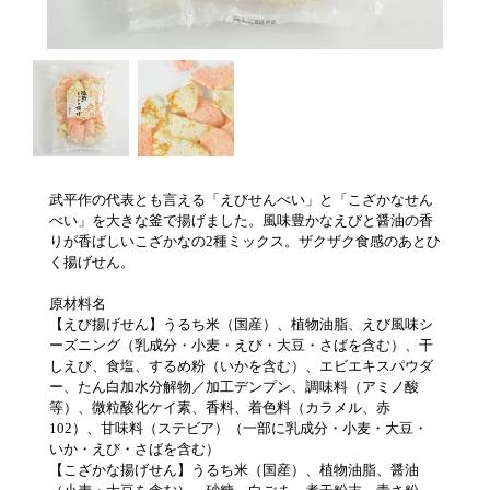
武平作の代表とも言える「えびせんべい」と「こざかなせん
べい」を大きな釜で揚げました。風味豊かなえびと醤油の香
りが香ばしいこざかなの2種ミックス。ザクザク食感のあとひ
く揚げせん。
原材料名
【えび揚げせん】うるち米（国産）、植物油脂、えび風味シ
ーズニング（乳成分・小麦・えび・大豆・さばを含む）、干
しえび、食塩、するめ粉（いかを含む）、エビエキスパウダ
ー、たん白加水分解物／加工デンプン、調味料（アミノ酸
等）、微粒酸化ケイ素、香料、着色料（カラメル、赤
102）、甘味料（ステビア）（一部に乳成分・小麦・大豆・
いか・えび・さばを含む）
【こざかな揚げせん】うるち米（国産）、植物油脂、醤油