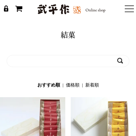
togg
nav
結菓
おすすめ順
|
価格順
|
新着順