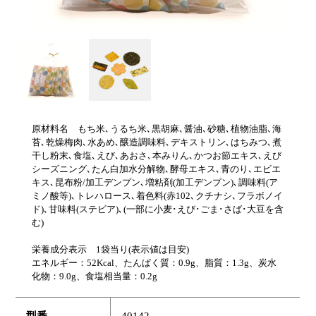
原材料名 もち米､うるち米､黒胡麻､醤油､砂糖､植物油脂､海
苔､乾燥梅肉､水あめ､醸造調味料､デキストリン､はちみつ､煮
干し粉末､食塩､えび､あおさ､本みりん､かつお節エキス､えび
シーズニング､たん白加水分解物､酵母エキス､青のり､エビエ
キス､昆布粉/加工デンプン､増粘剤(加工デンプン)､調味料(ア
ミノ酸等)､トレハロース､着色料(赤102､クチナシ､フラボノイ
ド)､甘味料(ステビア)､(一部に小麦･えび･ごま･さば･大豆を含
む)
栄養成分表示 1袋当り(表示値は目安)
エネルギー：52Kcal、たんぱく質：0.9g、脂質：1.3g、炭水
化物：9.0g、食塩相当量：0.2g