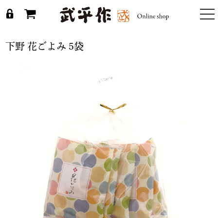
togg
nav
下野 花ごよみ 5袋