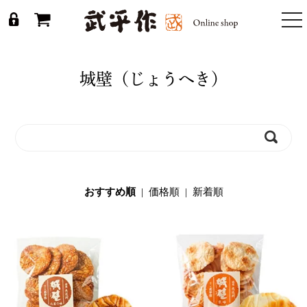
togg
nav
城壁（じょうへき）
おすすめ順
|
価格順
|
新着順