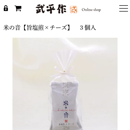
togg
nav
米の音【旨塩煎×チーズ】 ３個入