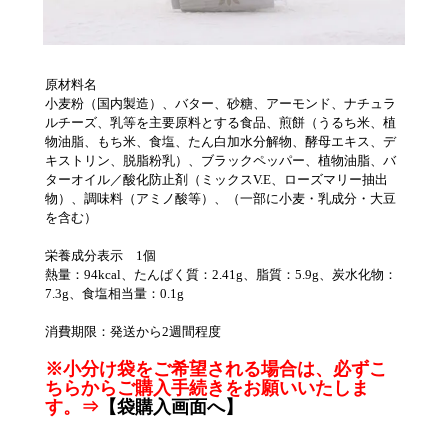
原材料名
小麦粉（国内製造）、バター、砂糖、アーモンド、ナチュラ
ルチーズ、乳等を主要原料とする食品、煎餅（うるち米、植
物油脂、もち米、食塩、たん白加水分解物、酵母エキス、デ
キストリン、脱脂粉乳）、ブラックペッパー、植物油脂、バ
ターオイル／酸化防止剤（ミックスV.E、ローズマリー抽出
物）、調味料（アミノ酸等）、（一部に小麦・乳成分・大豆
を含む）
栄養成分表示 1個
熱量：94kcal、たんぱく質：2.41g、脂質：5.9g、炭水化物：
7.3g、食塩相当量：0.1g
消費期限：発送から2週間程度
※小分け袋をご希望される場合は、必ずこ
ちらからご購入手続きをお願いいたしま
す。⇒
【袋購入画面へ】