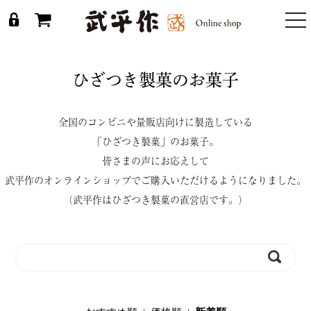
togg
nav
ひざつき製菓のお菓子
全国のコンビニや量販店向けに製造している
「ひざつき製菓」のお菓子。
皆さまの声にお応えして
武平作のオンラインショップでご購入いただけるようになりました。
（武平作はひざつき製菓の直営店です。）