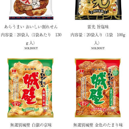
あらうまい おいしい割れせん
雷光 旨塩味
内容量：20袋入（1袋あたり 130
内容量：20袋入り（1袋 100g
ｇ入）
入）
SOLDOUT
SOLDOUT
無選別城壁 白銀の京味
無選別城壁 金色のたまり味