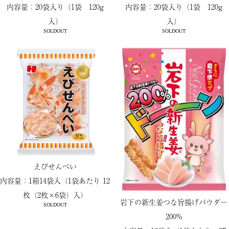
内容量：20袋入り（1袋 120g
内容量：20袋入り（1袋 120g
入）
入）
SOLDOUT
SOLDOUT
えびせんべい
内容量：1箱14袋入（1袋あたり 12
枚（2枚×6袋）入）
岩下の新生姜つな旨揚げパウダー
SOLDOUT
200%