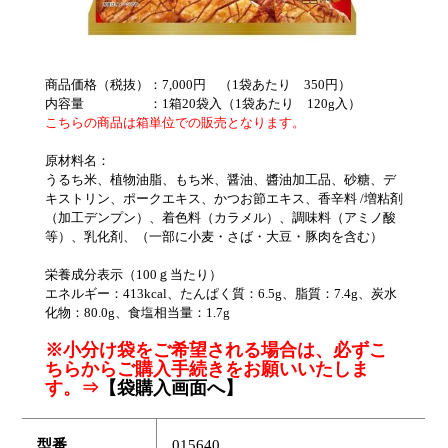
商品価格（税抜）：7,000円 （1袋あたり 350円）
内容量 ：1箱20袋入（1袋あたり 120g入）
こちらの商品は箱単位での販売となります。
原材料名：
うるち米、植物油脂、もち米、醤油、醬油加工品、砂糖、デ
キストリン、ポークエキス、かつお節エキス、香辛料 /増粘剤
（加工デンプン）、着色料（カラメル）、調味料（アミノ酸
等）、乳化剤、（一部に小麦・さば・大豆・豚肉を含む）
栄養成分表示（100ｇ当たり）
エネルギー：413kcal、たんぱく質：6.5g、脂質：7.4g、炭水
化物：80.0g、食塩相当量：1.7g
※小分け袋をご希望される場合は、必ずこ
ちらからご購入手続きをお願いいたしま
す。⇒
【袋購入画面へ】
型番
015640