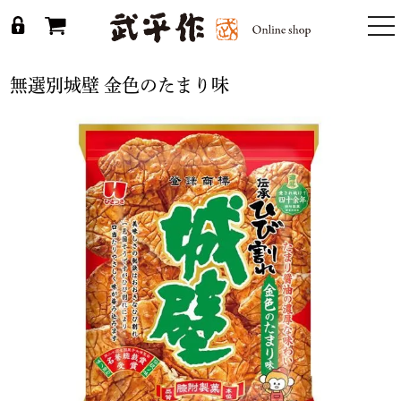
togg
nav
無選別城壁 金色のたまり味