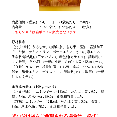
商品価格（税抜）：4,500円 （1袋あたり 750円）
内容量 ：1箱6袋入 （1袋あたり 18枚入）
こちらの商品は箱単位での販売となります。
原材料名：
【たまり味】うるち米、植物油脂、もち米、醤油、醤油加工
品、砂糖、デキストリン、ポークエキス、かつお節エキス、
香辛料/増粘剤(加工デンプン)、着色料(カラメル)、調味料(ア
ミノ酸等)、乳化剤、(一部に小麦・さば・大豆・豚肉を含む)
【京味】うるち米、植物油脂、もち米、食塩、たん白加水分
解物、酵母エキス、デキストリン/調味料(アミノ酸等)、(一部
に大豆を含む)
栄養成分表示（100ｇ当たり）
【たまり味】 エネルギー：413kcal、たんぱく質：6.5g、脂
質：7.4g、炭水化物：80.0g、食塩相当量：1.7g
【京味】エネルギー：424kcal、たんぱく質：6.0g、脂質：
8.9g、炭水化物：79.9g、食塩相当量：1.3g
※小分け袋をご希望される場合は、必ずこ