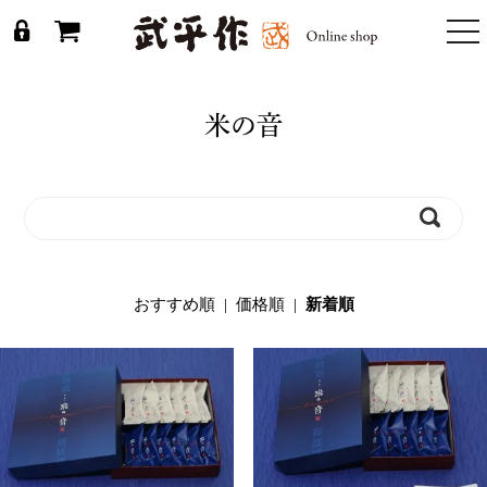
togg
nav
米の音
おすすめ順
|
価格順
|
新着順