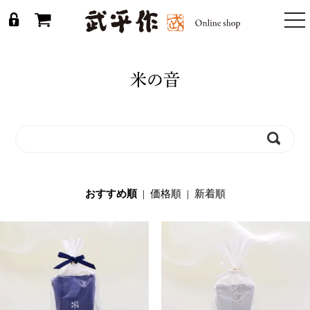
togg
nav
米の音
おすすめ順
|
価格順
|
新着順