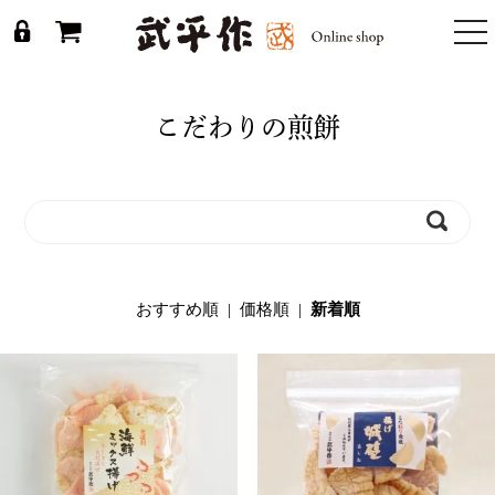
togg
nav
こだわりの煎餅
おすすめ順
|
価格順
|
新着順