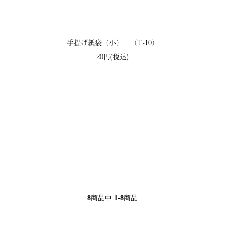
手提げ紙袋（小） （T-10）
20円(税込)
8
商品中
1-8
商品