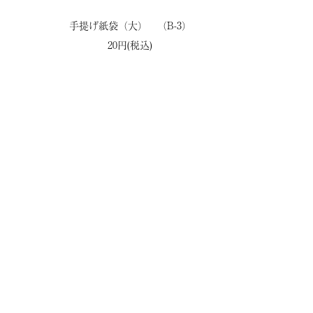
手提げ紙袋（大） （B-3）
20円(税込)