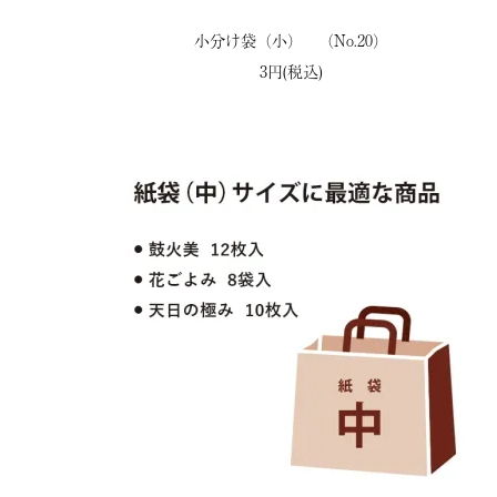
小分け袋（小） （No.20）
3円(税込)