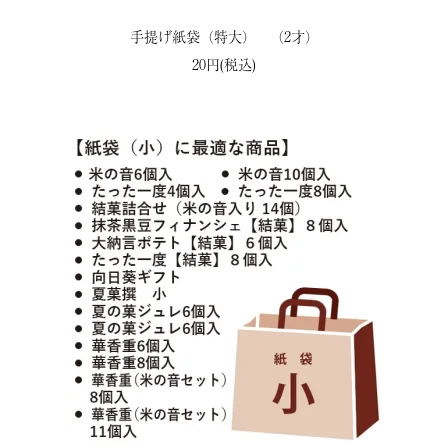
手提げ紙袋（特大） （2才）
20円(税込)