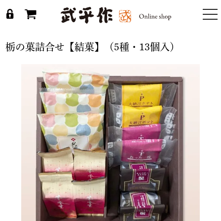
togg
nav
栃の菓詰合せ【結菓】（5種・13個入）