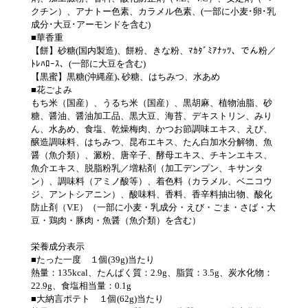
クチン）、アナトー色素、カラメル色素、(一部に小麦･卵･乳
成分･大豆･アーモンドを含む)
■華香重
【餅】砂糖(国内製造)、餅粉、きな粉、ﾏｶﾀﾞﾐｱﾅｯﾂ、でん粉／
ﾄﾚﾊﾛｰｽ、(一部に大豆を含む)
【黒蜜】黒糖(沖縄産)､砂糖、はちみつ、水あめ
■花ごよみ
もち米（国産）、うるち米（国産）、黒胡麻、植物油脂、砂
糖、醤油、醤油加工品、黒大豆、海苔、デキストリン、みり
ん、水あめ、食塩、乾燥梅肉、かつお節調味エキス、えび、
醸造調味料、はちみつ、昆布エキス、たん白加水分解物、魚
醤（魚介類）、澱粉、唐辛子、酵母エキス、チキンエキス、
魚介エキス、脱脂粉乳／増粘剤（加工デンプン、キサンタ
ン）、調味料（アミノ酸等）、着色料（カラメル、ベニコウ
ジ、アントシアニン）、酸味料、香料、香辛料抽出物、酸化
防止剤（V.E）（一部に小麦・乳成分・えび・ごま・さば・大
豆・鶏肉・豚肉・魚醤（魚介類）を含む）
栄養成分表示
■たった一度 １個(39g)当たり
熱量：135kcal、たんぱく質：2.9g、脂質：3.5g、炭水化物：
22.9g、食塩相当量：0.1g
■大納言ポテト １個(62g)当たり