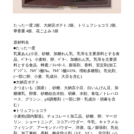
たった一度 2個、大納言ポテト 2個、トリュフショコラ 2個、
華香重 4個、花ごよみ 3袋
原材料名
■たった一度
乳菓あん(小豆、砂糖、加糖れん乳、乳等を主要原料とする食
品、ﾊﾞﾀｰ)、小麦粉、卵、ﾊﾞﾀｰ、加糖れん乳、乳等を主要原
料とする食品、蜂蜜／ﾄﾚﾊﾛｰｽ、膨張剤、香料、安定剤(加工
ﾃﾞﾝﾌﾟﾝ、ｱﾙｷﾞﾝ酸Na、ｱﾙｷﾞﾝ酸ｴｽﾃﾙ、増粘多糖類)、乳化剤、
(一部に卵、小麦、乳成分、大豆を含む)
■大納言ポテト
さつまいも（国産）、砂糖、大納言小豆、白いんげん豆、加
糖煉乳、卵黄、砂糖結合水飴、胡麻、水飴、食塩／トレハロ
ース、グリシン、pH調整剤（一部に卵・乳成分・胡麻を含
む）
■トリュフショコラ
小麦粉(国内製造)、チョコレート加工品、砂糖、卵、マーガ
リン、ショートニング、ココアパウダー、牛乳、キャラメル
フィリング、アーモンドパウダー、洋酒、塩／膨張剤、乳化
剤、加工澱粉、香料、酸化防止剤（V.E、V.C）、安定剤（ペ