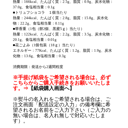
熱量：166kcal、たんぱく質：2.5g、脂質：0.9g、炭水化物：
37.0g、食塩相当量：0.1g
■トリュフショコラ １個当たり
熱量：244kcal、たんぱく質：2.8g、脂質：15.8g、炭水化
物：22.2g、食塩相当量：0.11g
■華香重（1包（餅2個、黒蜜5ｇ）当たり）
熱量：122kcal、たんぱく質：2.2g、脂質：3.5g、炭水化物：
20.1g、食塩相当量：0.01g
■花ごよみ（1個包装（18ｇ）当たり）
エネルギー：77Kcal、たんぱく質：1.2g、脂質：1.9g、炭水
化物：13.6g、食塩相当量：0.3g
消費期限：発送から2週間程度
※手提げ紙袋をご希望される場合は、必ず
こちらからご購入手続きをお願いいたしま
す。⇒
【紙袋購入画面へ】
※熨斗の名入れをご希望される場合は、ご
注文画面「配送設定の入力」の備考欄に希
望されるお名前をご入力下さい（ご入力の
無い場合は、名入れ無しで対応いたしま
す）。