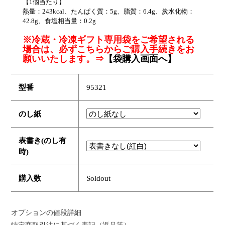
【1個当たり】
熱量：243kcal、たんぱく質：5g、脂質：6.4g、炭水化物：
42.8g、食塩相当量：0.2g
※冷蔵・冷凍ギフト専用袋をご希望される
場合は、必ずこちらからご購入手続きをお
願いいたします。⇒
【袋購入画面へ】
型番
95321
のし紙
表書き(のし有
時)
購入数
Soldout
オプションの値段詳細