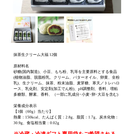
抹茶生クリーム大福 12個
原材料名
砂糖(国内製造)、小豆、もち粉、乳等を主要原料とする食品
(植物油脂、脱脂粉乳、クリーム、バターオイル、卵黄、全粉
乳)、生クリーム、抹茶、粉末油脂、麦芽糖、寒天／トレハロ
ース、乳化剤、安定剤(加工でん粉)、pH調整剤、香料、増粘
多糖類、酵素、香料、（一部に乳成分･小麦･卵･大豆を含む)
栄養成分表示
【1個（60g）当たり】
熱量：150kcal、たんぱく質：2.8g、脂質：1.7g、炭水化物：
30.9g、食塩相当量：0.02g