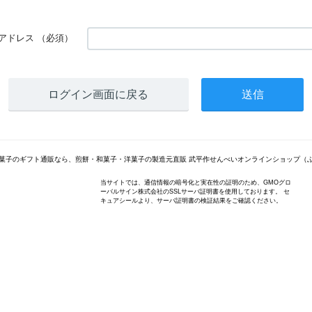
アドレス
（必須）
ログイン画面に戻る
菓子のギフト通販なら、煎餅・和菓子・洋菓子の製造元直販 武平作せんべいオンラインショップ（
当サイトでは、通信情報の暗号化と実在性の証明のため、GMOグロ
ーバルサイン株式会社のSSLサーバ証明書を使用しております。 セ
キュアシールより、サーバ証明書の検証結果をご確認ください。