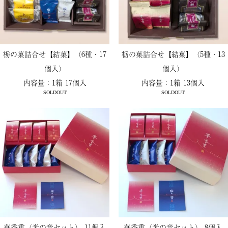
栃の菓詰合せ【結菓】（6種・17
栃の菓詰合せ【結菓】（5種・13
個入）
個入）
内容量：1箱 17個入
内容量：1箱 13個入
SOLDOUT
SOLDOUT
華香重（米の音セット） 11個入
華香重（米の音セット） 8個入