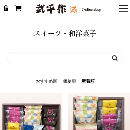
togg
nav
スイーツ・和洋菓子
おすすめ順
|
価格順
|
新着順